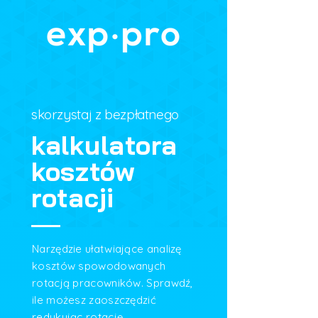
skorzystaj z bezpłatnego
kalkulatora
kosztów
rotacji
Narzędzie ułatwiające analizę
kosztów spowodowanych
rotacją pracowników. Sprawdź,
ile możesz zaoszczędzić
redukując rotację.