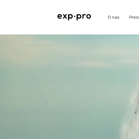
O nas
Prez