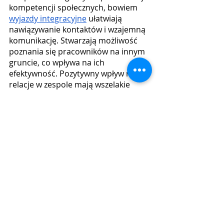
kompetencji społecznych, bowiem 
wyjazdy integracyjne
 ułatwiają 
nawiązywanie kontaktów i wzajemną 
komunikację. Stwarzają możliwość 
poznania się pracowników na innym 
gruncie, co wpływa na ich 
efektywność. Pozytywny wpływ na 
relacje w zespole mają wszelakie 
aktywności grupowe, które 
pracownicy wraz z liderami realizują 
w czasie integracji. Mogą to być np. 
gry w paintball, strzelanie na 
strzelnicy czy warsztaty rękodzieła. 
Takie wydarzenie nie tylko zbliża 
członków zespołu oraz przełożonych, 
ale także sprzyja dalszej współpracy i 
realizacji celów.