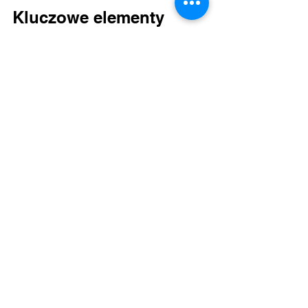
Kluczowe elementy 
udanego eventu i 
warsztatów online
Organizacja udanych wydarzeń team 
buildingowych online wymaga 
starannego planowania i 
uwzględnienia kilku kluczowych 
elementów. Najważniejszy jest dobry 
plan, czyli staranne zaplanowanie 
harmonogramu i przemyślane 
rozłożenie aktywności, aby uniknąć 
znużenia. Warto też sprawdzić 
stabilność połączenia internetowego 
oraz funkcjonalności narzędzi i 
platform używanych do wydarzenia, 
a także dostarczyć uczestnikom 
niezbędne materiały i informacje z 