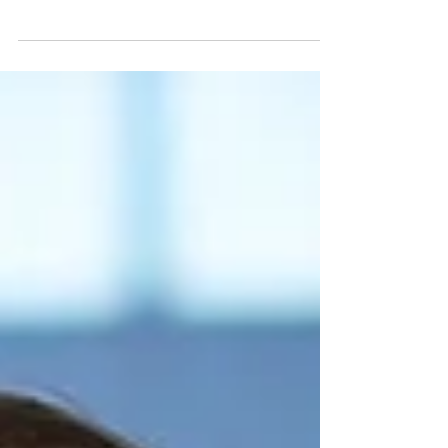
dobre samopoczucie i motywację
pracowników staje się coraz ważniejsze dla
osiągnięcia sukcesu....